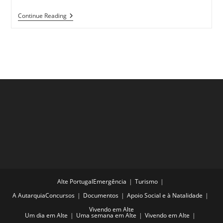
category:
*
Continue Reading
Pontos
De
Interesse
Alte Portugal
Emergência
Turismo
A Autarquia
Concursos
Documentos
Apoio Social e à Natalidade
Vivendo em Alte
Um dia em Alte
Uma semana em Alte
Vivendo em Alte