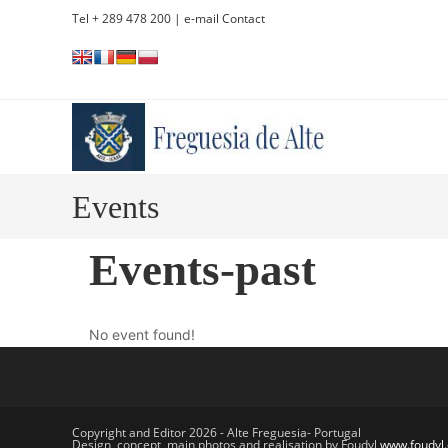
Skip
Tel + 289 478 200
| e-mail Contact
to
content
Events
Events-past
No event found!
Copyright and Editor 2026 - Alte Freguesia- Portugal
Design, concept, main photos and realisation by Foudyl
www.foudyl