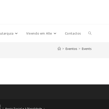
Toggle
utarquia
Vivendo em Alte
Contactos
>
Eventos
>
Events
website
search
s
Apoio Social e à Natalidade