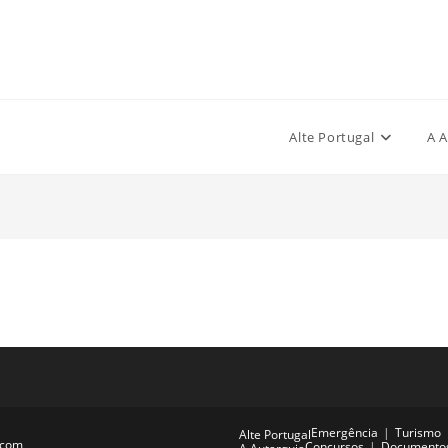
Alte Portugal
A A
Emergência
Turismo
Alte Portugal
.com
Concursos
Documento