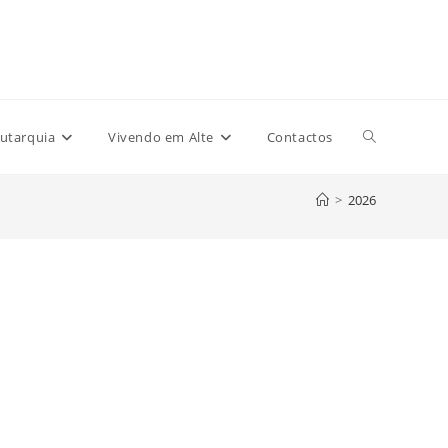
Toggle
utarquia
Vivendo em Alte
Contactos
>
2026
website
search