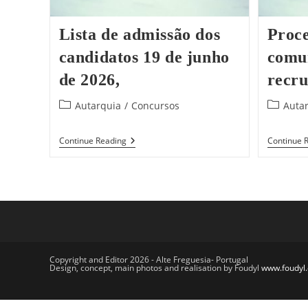
Lista de admissão dos
Proc
candidatos 19 de junho
comu
de 2026,
recr
Post
Post
Autarquia
/
Concursos
Auta
category:
category
Lista
Continue Reading
Continue 
De
Admissão
Dos
Candidatos
19
De
Junho
De
2026,
Copyright and Editor 2026 - Alte Freguesia- Portugal
Design, concept, main photos and realisation by Foudyl
www.foudyl