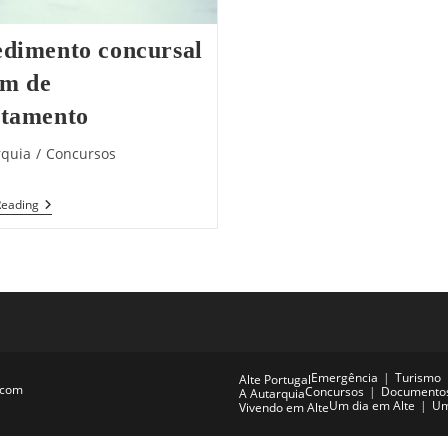
edimento concursal
m de
utamento
rquia
/
Concursos
:
Procedimento
Reading
Concursal
Comum
De
Recrutamento
Emergência
Turismo
Alte Portugal
.com
Concursos
Documento
A Autarquia
Um dia em Alte
Um
Vivendo em Alte