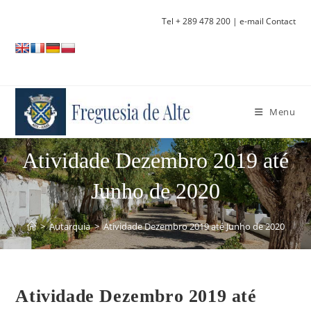
Skip
Tel + 289 478 200
| e-mail Contact
to
content
Menu
Atividade Dezembro 2019 até
Junho de 2020
>
Autarquia
>
Atividade Dezembro 2019 até Junho de 2020
Atividade Dezembro 2019 até