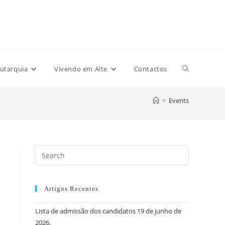
Toggle
utarquia
Vivendo em Alte
Contactos
>
Events
website
search
Press
Escape
to
close
Artigos Recentes
the
Lista de admissão dos candidatos 19 de junho de
search
2026,