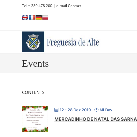
Skip
Tel + 289 478 200
| e-mail Contact
to
content
Events
CONTENTS
12 - 28 Dez 2019
All Day
MERCADINHO DE NATAL DAS SARNAD