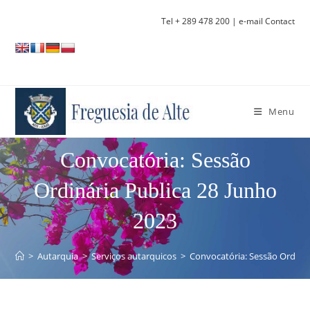
Skip
Tel + 289 478 200
| e-mail Contact
to
content
Menu
Convocatória: Sessão
Ordinária Publica 28 Junho
2023
>
Autarquia
>
Serviços autarquicos
>
Convocatória: Sessão Ordinár